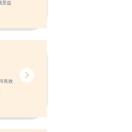
我受益
何有效
.