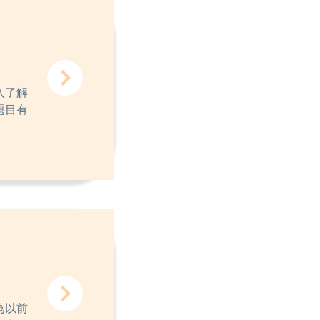
入了解
題目有
為以前