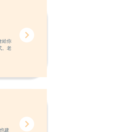
會給你
式。老
，也建