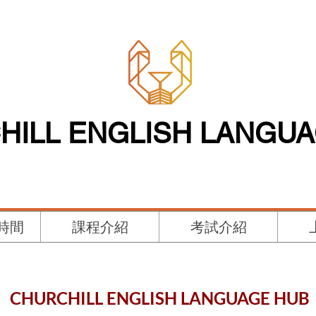
HILL ENGLISH LANGU
時間
課程介紹
考試介紹
CHURCHILL ENGLISH LANGUAGE HUB