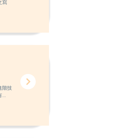
文寫
進階技
..