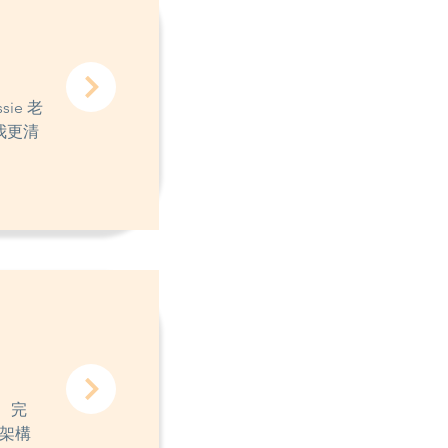
ie 老
我更清
、完
架構