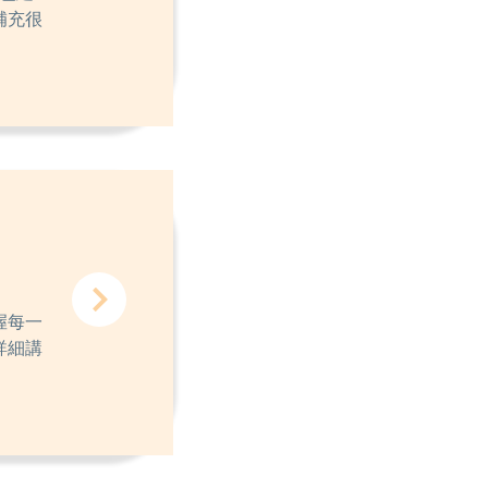
補充很
握每一
詳細講