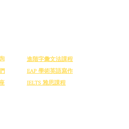
預約
課程介紹
詢
​進階字彙文法課程
們
EAP 學術英語寫作
座
IELTS 雅思課程