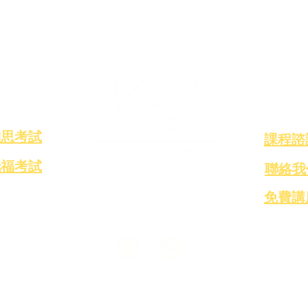
​考試介紹
搶先
雅思考試
​課程諮
托福考試
聯絡我
邱吉爾英語
​免費講
info@churchill-english.com
臺北市大安區復興南路二段208號2樓