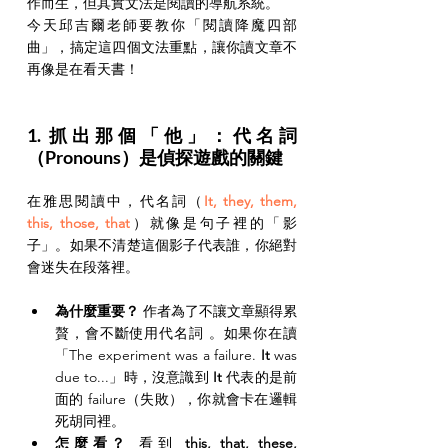
作而生，但其實文法是閱讀的導航系統。
今天邱吉爾老師要教你「閱讀降魔四部
曲」，搞定這四個文法重點，讓你讀文章不
再像是在看天書！
1. 抓出那個「他」：代名詞
（Pronouns）是偵探遊戲的關鍵
在雅思閱讀中，代名詞（
It, they, them, 
this, those, that
）就像是句子裡的「影
子」。如果不清楚這個影子代表誰，你絕對
會迷失在段落裡。
為什麼重要？
 作者為了不讓文章顯得累
贅，會不斷使用代名詞 。如果你在讀
「The experiment was a failure. 
It
 was 
due to...」時，沒意識到 
It
 代表的是前
面的 failure（失敗），你就會卡在邏輯
死胡同裡。
怎麼看？
 看到 
this, that, these, 