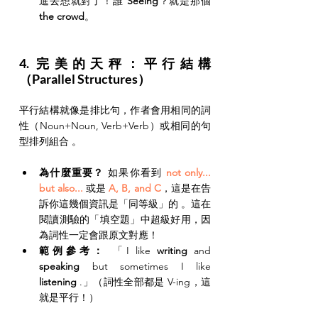
進去想就對了！誰 
Seeing
？就是那個 
the crowd
。
4. 完美的天秤：平行結構
（Parallel Structures）
平行結構就像是排比句，作者會用相同的詞
性（Noun+Noun, Verb+Verb）或相同的句
型排列組合 。
為什麼重要？
 如果你看到 
not only... 
but also...
 或是 
A, B, and C
，這是在告
訴你這幾個資訊是「同等級」的 。這在
閱讀測驗的「填空題」中超級好用，因
為詞性一定會跟原文對應！
範例參考：
 「I like 
writing
 and 
speaking
 but sometimes I like 
listening
 .」（詞性全部都是 V-ing，這
就是平行！）