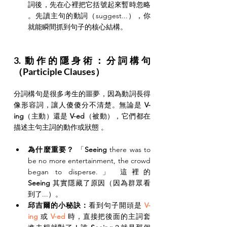
詞後，先在心裡把它括號起來暫時忽略 
。先讀主句的動詞（suggest...），你
就能瞬間抓到句子的核心結構。
3. 動作的隱身術：分詞構句
（Participle Clauses）
分詞構句是很多考生的噩夢，因為動詞長得
像形容詞，讓人傻傻分不清楚。無論是 
V-
ing
（主動）還是 
V-ed
（被動），它們都在
描述主句主詞的動作或狀態 。
為什麼重要？
 「
Seeing
 there was to 
be no more entertainment, the crowd 
began to disperse.」 這裡的 
Seeing
 其實隱藏了原因（因為群眾看
到了...）。
邱吉爾的小秘訣：
看到句子開頭是 
V-
ing
 或 
V-ed
 時，直接把後面的主詞套