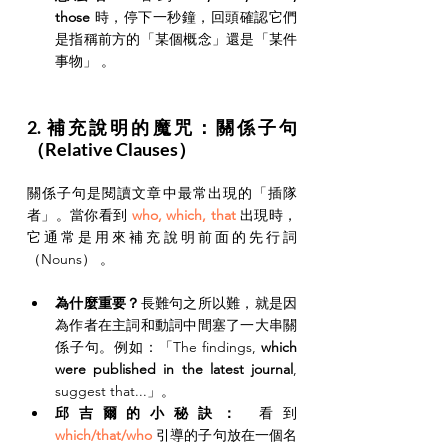
those
 時，停下一秒鐘，回頭確認它們
是指稱前方的「某個概念」還是「某件
事物」 。
2. 補充說明的魔咒：關係子句
（Relative Clauses）
關係子句是閱讀文章中最常出現的「插隊
者」。當你看到 
who, which, that 
出現時，
它通常是用來補充說明前面的先行詞
（Nouns） 。
為什麼重要？
長難句之所以難，就是因
為作者在主詞和動詞中間塞了一大串關
係子句。例如：「The findings, 
which 
were published in the latest journal
, 
suggest that...」。
邱吉爾的小秘訣：
 看到 
which/that/who
 引導的子句放在一個名