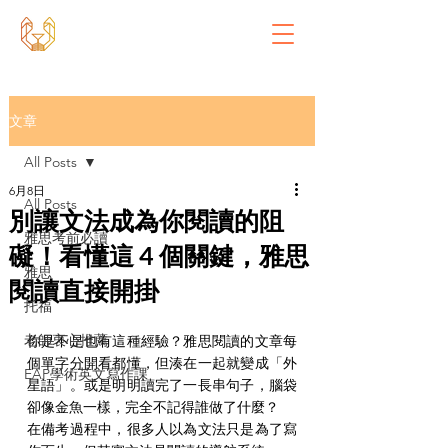
文章
All Posts
6月8日
All Posts
別讓文法成為你閱讀的阻
雅思考前必讀
礙！看懂這 4 個關鍵，雅思
雅思
閱讀直接開掛
托福
老師衷心推薦
你是不是也有這種經驗？雅思閱讀的文章每
個單字分開看都懂，但湊在一起就變成「外
EAP學術英文寫作課
星語」。或是明明讀完了一長串句子，腦袋
卻像金魚一樣，完全不記得誰做了什麼？
在備考過程中，很多人以為文法只是為了寫