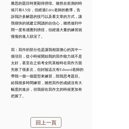
雅思的題目時更顯得徬徨。雖然在前測的時
候只有4.5分，但經過Edric老師的教導，告
訴我許多解題的技巧以及看文章的方式，讓
我很快的就建立閱讀的自信心，雖然做到中
間一度有感覺到徬徨，但經過大量的練習就
慢慢的進入狀況了。
寫：寫作的部分也是讓我相當擔心的其中一
個項目，從小時候開始我的寫作能力就不是
太好，甚至在之前考全民英檢時在寫作方面
失敗了很多次，但好險這次有Edward老師的
帶我一個一個題型來練習，陪我思考題目。
給我很多時間練習，雖然寫作的成績沒有大
幅度的進步，但我卻在寫作文的時候更加有
把握了。
回上一頁