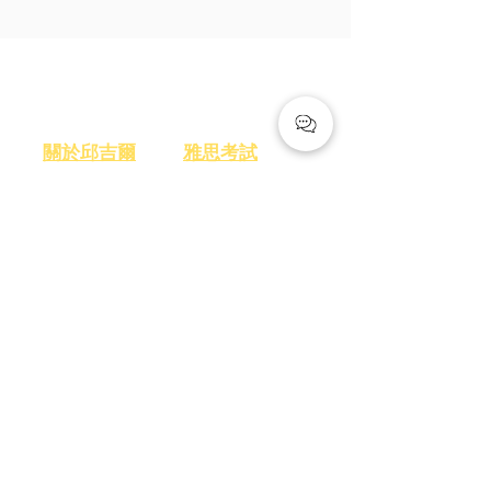
關於我們
​考試介紹
​關於邱吉爾
雅思考試
最強師資
托福考試
​上課心得
搶先預約
課程介紹
​課程諮詢
​進階字彙文法課程
聯絡我們
EAP 學術英語寫作
​免費講座
IELTS 雅思課程