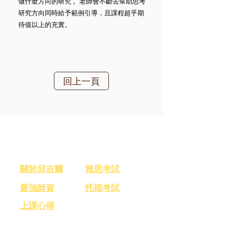
做什麼方向的研究 。老師會不斷去幫助思考
研究方向同時給予範例引導，且課程超乎期
待值以上的充實。
回上一頁
關於我們
​考試介紹
​關於邱吉爾
雅思考試
最強師資
托福考試
​上課心得