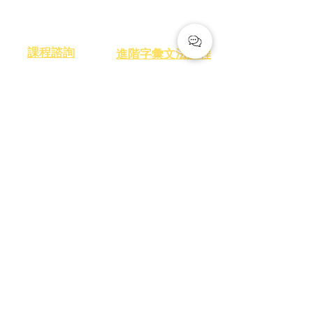
搶先預約
課程介紹
​課程諮詢
​進階字彙文法課程
聯絡我們
EAP 學術英語寫作
​免費講座
IELTS 雅思課程
邱吉爾英語
info@churchill-english.com
臺北市大安區復興南路二段208號2樓
Copyright © 2024 Churchill English Language Hub. All rights reserved.(Taiwan/UK/US)